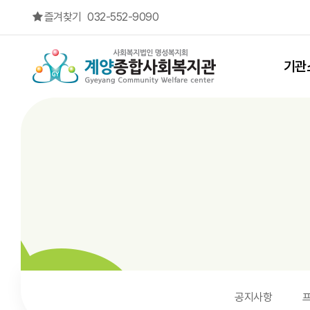
계양아카데미 3차 테마교육-요리(11:00~13:00/3층 요리공방) > 일정표
즐겨찾기
032-552-9090
상단메뉴
기관
공지사항