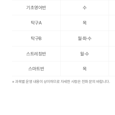
기초영어반
수
탁구A
목
탁구B
월·화·수
스트레칭반
월·수
스마트반
목
※ 과목별 운영 내용이 상이하므로 자세한 사항은 전화 문의 바랍니다.