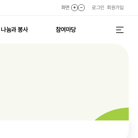
화면
화면확대
화면축소
로그인
회원가입
나눔과 봉사
참여마당
전체메뉴 