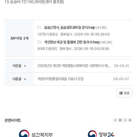
13. 실습비: 1인 100,000원(중식 불포함)
실습신청서, 실습생프로파일 양식.hwp
(41.5K)
127회 다운로드
첨부일시 : 2026-05-18 09:29:59
첨부파일
2개
개인정보 제공 및 활용에 관한 동의서.hwp
(49.5K)
89회 다운로드
첨부일시 : 2026-05-18 09:29:59
이전글
2026년도 제2회 계양종합사회복지관 사회복지사 채용 공고
26-05-21
다음글
계양아이맘통합치료실 치료사 모집
26-05-07
목록
관련사이트
이전 배너
배너 정지
다음 배
배너