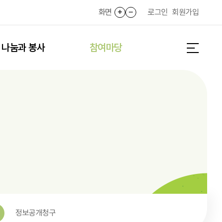
화면
화면확대
화면축소
로그인
회원가입
나눔과 봉사
참여마당
전체메뉴 
정보공개청구