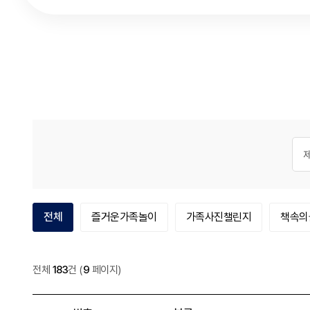
게시
검색
프로그램 후기 카테고리
열린
카테고리
카테고리
카테고리
전체
즐거운가족놀이
가족사진챌린지
책속의
프로그램
전체
183
건
(
9
페이지)
후기