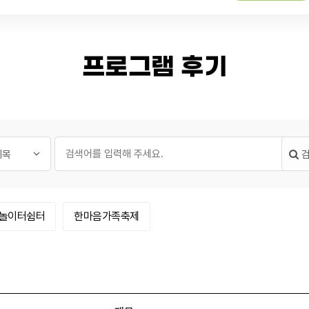
프로그램 후기
필수
글 검색
대상
검색어
카테고리
카테고리
놀이터쉼터
한마음가족축제