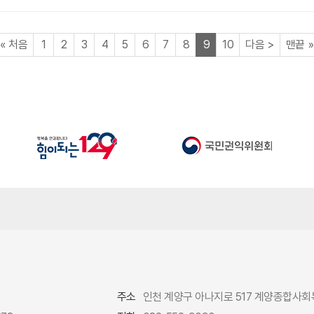
페이지
페이지
페이지
페이지
페이지
페이지
페이지
페이지
페이지
열린
페이지
페이지
페이지
«
처음
1
2
3
4
5
6
7
8
9
10
다음
>
맨끝
»
주소
인천 계양구 아나지로 517 계양종합사