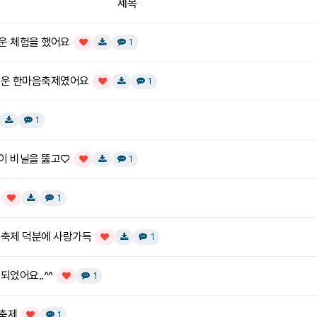
제목
운 체험을 했어요
댓글
개
1
인기글
다운로드
거운 한마음축제였어요
댓글
개
1
인기글
다운로드
댓글
개
1
글
다운로드
이 비닐을 뚫고♡
댓글
개
1
인기글
다운로드
댓글
개
1
인기글
다운로드
족축제 덕분에 사랑가득
댓글
개
1
인기글
다운로드
되었어요..^^
댓글
개
1
인기글
축제
댓글
개
1