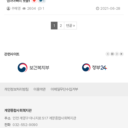
엄마아빠의 보물!!
댓글
개
1
인기글
주혜영
2604
1
2021-06-28
열린
페이지
페이지
페이지
1
2
맨끝
»
관련사이트
이전 배너
배너 정지
다음 배
배너
개인정보처리방침
이용약관
이메일무단수집거부
계양종합사회복지관
주소
인천 계양구 아나지로 517 계양종합사회복지관
전화
032-552-9090