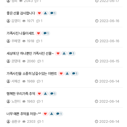
정희
2043
1
2022-06-17
좋은 선물 감사합니다
댓글
개
1
인기글
다운로드
김영미
1971
1
2022-06-16
가족사진 나들이세트
댓글
개
1
인기글
주혜영
1918
1
2022-06-16
세상에 단 하나뿐인 가족사진 선물~
댓글
개
1
인기글
다운로드
권영태
2060
1
2022-06-15
가족사진을 소중히 남길수있는 이벤트
댓글
개
1
인기글
다운로드
서혜선
1969
1
2022-06-14
행복한 우리가족 추억
댓글
개
1
인기글
다운로드
노현미
1963
1
2022-06-14
너무 예쁜 추억을 저장~^^
댓글
개
1
인기글
다운로드
송환규
2303
1
2022-06-14