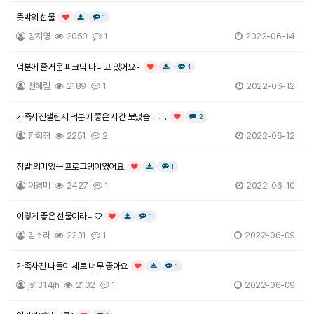
뜻밖의 선물
댓글
개
1
인기글
다운로드
강지영
2050
1
2022-06-14
덕분에 즐거운 피크닉 다니고 있어요~
댓글
개
1
인기글
다운로드
천혜림
2189
1
2022-06-12
가족사진챌린지 덕분에 좋은 시간 보냈습니다.
댓글
개
2
인기글
함희정
2251
2
2022-06-12
정말 의미있는 프로그램이였어요
댓글
개
1
인기글
다운로드
이경미
2427
1
2022-06-10
이렇게 좋은 선물이라니♡
댓글
개
1
인기글
다운로드
김소라
2231
1
2022-06-09
가족사진 나들이 세트 너무 좋아요
댓글
개
1
인기글
다운로드
js1314jh
2102
1
2022-06-09