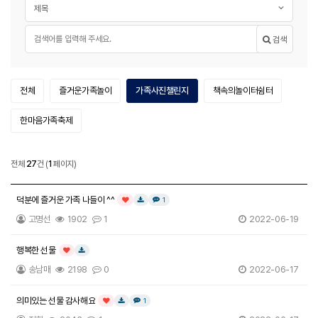
필수
검색어
검색
프로그램 후기 카테고리
카테고리
카테고리
열린
카테고리
카테고리
전체
즐거운가족놀이
가족사진챌린지
책속의놀이터쉼터
카테고리
한마음가족축제
프로그램
전체
27
건
(
1
페이지)
프로그램 후기 목록
후기
덕분에 즐거운 가족 나들이 ^^
댓글
개
1
인기글
다운로드
고명선
1902
1
2022-06-19
행복한 선물
인기글
다운로드
송남매
2198
0
2022-06-17
의미있는 선물 감사해요
댓글
개
1
인기글
다운로드